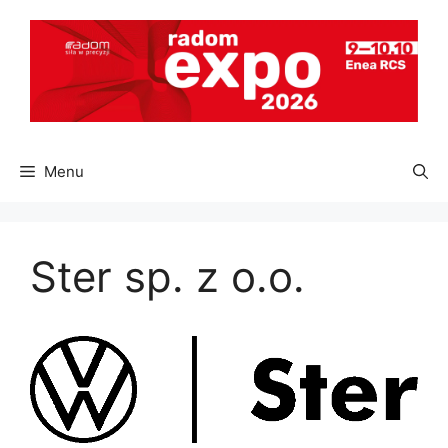
Przejdź
do
treści
Menu
Ster sp. z o.o.