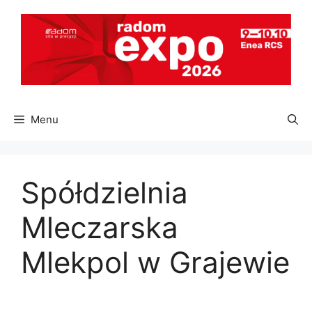
Przejdź
do
treści
Menu
Spółdzielnia
Mleczarska
Mlekpol w Grajewie