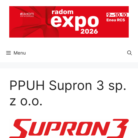
Przejdź
do
treści
Menu
PPUH Supron 3 sp.
z o.o.