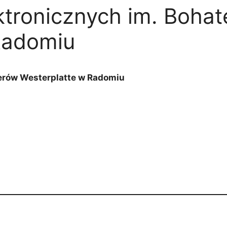
ktronicznych im. Boha
Radomiu
terów Westerplatte w Radomiu