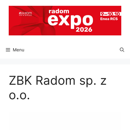
Przejdź
do
treści
Menu
ZBK Radom sp. z
o.o.