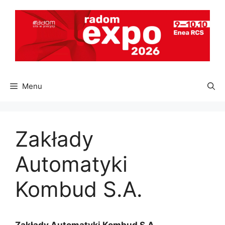
Przejdź
do
treści
Menu
Zakłady
Automatyki
Kombud S.A.