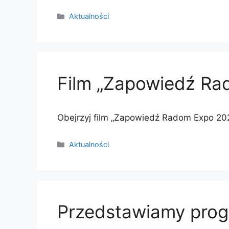
Kategorie
Aktualności
Film „Zapowiedź Ra
Obejrzyj film „Zapowiedź Radom Expo 20
Kategorie
Aktualności
Przedstawiamy pro