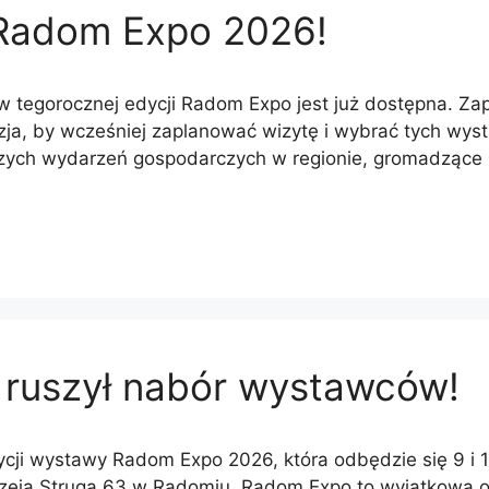
Radom Expo 2026!
iał w tegorocznej edycji Radom Expo jest już dostępna. 
, by wcześniej zaplanować wizytę i wybrać tych wystaw
zych wydarzeń gospodarczych w regionie, gromadzące p
ruszył nabór wystawców!
cji wystawy Radom Expo 2026, która odbędzie się 9 i 1
zeja Struga 63 w Radomiu. Radom Expo to wyjątkowa ok