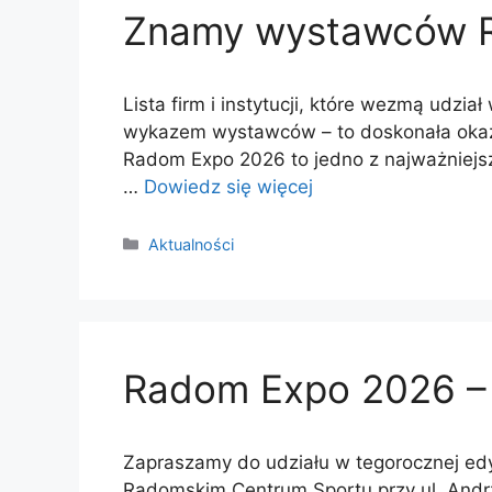
Znamy wystawców 
Lista firm i instytucji, które wezmą udz
wykazem wystawców – to doskonała okazja
Radom Expo 2026 to jedno z najważniejs
…
Dowiedz się więcej
Kategorie
Aktualności
Radom Expo 2026 – 
Zapraszamy do udziału w tegorocznej edy
Radomskim Centrum Sportu przy ul. Andr